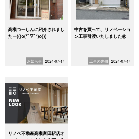
高槻つーしんに紹介されまし
中古を買って、リノベーショ
たー(((o(*ﾟ▽ﾟ*)o)))
ン工事引渡いたしました㊗
お知らせ
2024-07-14
工事の裏側
2024-07-14
リノベ不動産高槻富田駅店オ