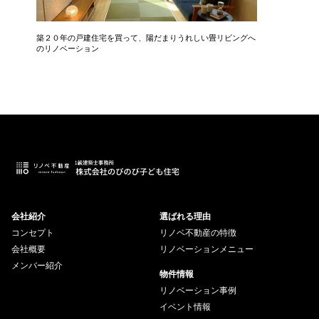
築２０年の戸建住宅を買って、陽だまりうれしい畳リビングへ
中古マン
のリノベーション
会社紹介
選ばれる理由
コンセプト
リノベ不動産の特徴
会社概要
リノベーションメニュー
メンバー紹介
物件情報
リノベーション事例
イベント情報