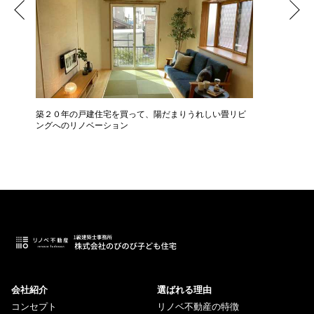
築２０年の戸建住宅を買って、陽だまりうれしい畳リビ
中古マン
ングへのリノベーション
会社紹介
選ばれる理由
コンセプト
リノベ不動産の特徴