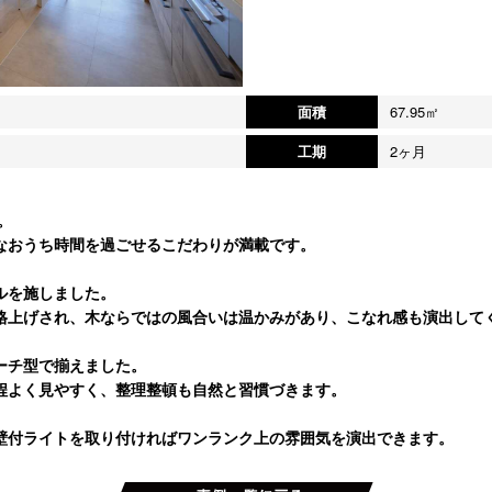
面積
67.95㎡
工期
2ヶ月
。
なおうち時間を過ごせるこだわりが満載です。
ルを施しました。
格上げされ、木ならではの風合いは温かみがあり、こなれ感も演出して
ーチ型で揃えました。
程よく見やすく、整理整頓も自然と習慣づきます。
壁付ライトを取り付ければワンランク上の雰囲気を演出できます。