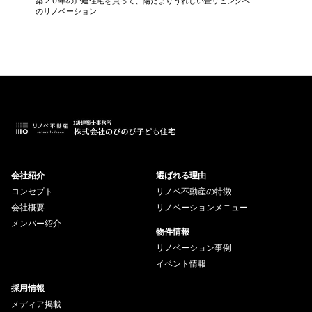
築２０年の戸建住宅を買って、陽だまりうれしい畳リビングへ
中古マン
のリノベーション
会社紹介
選ばれる理由
コンセプト
リノベ不動産の特徴
会社概要
リノベーションメニュー
メンバー紹介
物件情報
リノベーション事例
イベント情報
採用情報
メディア掲載