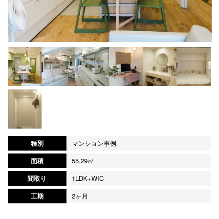
種別
マンション事例
面積
55.29㎡
間取り
1LDK+WIC
工期
2ヶ月