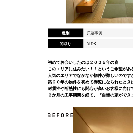
種別
戸建事例
間取り
3LDK
初めてお会いしたのは２０２５年の春
このエリアに住みたい！！というご希望があ
人気のエリアでなかなか物件が難しいのです
築２０年の物件を初めて御覧になられたとき
耐震性や断熱性にも関心が高いお客様に向け
２か月の工事期間を経て、『自慢の家ができま