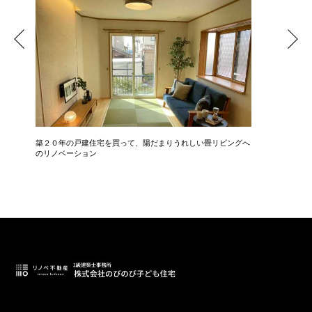
築２０年の戸建住宅を買って、陽だまりうれしい畳リビングへ
中古マン
のリノベーション