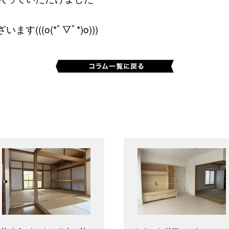
す(((o(*ﾟ▽ﾟ*)o)))