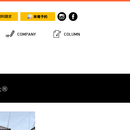
COMPANY
COLUMN
た㊗