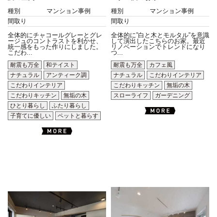
種別
マンション事例
種別
マンション事例
間取り
間取り
全体的にチャコールグレーとグレ
全体的に”白と木とモルタル”を意識
ージュのコントラストを利かせ、
して演出したこちらのお家。最近
統一感をもった作りにしました。
リノベーションでトレンドになり
こだわ...
つ...
耐震も万全
和テイスト
耐震も万全
カフェ風
ナチュラル
アンティーク調
ナチュラル
こだわりインテリア
こだわりインテリア
こだわりキッチン
無垢の木
こだわりキッチン
無垢の木
スローライフ
ガーデニング
ひとり暮らし
ふたり暮らし
子育てに優しい
ペットと暮らす