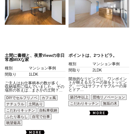
土間に書棚と、夜景Viewの非日
ポイントは、2つトビラ。
常感MIXな家
種別
マンション事例
種別
マンション事例
間取り
2LDK
間取り
1LDK
開放的なリビングに、ワンポイン
トが映えるカラーの扉をトッピン
ご主人はお仕事柄本の数が多く、
グ。一つはサファイヤブルーの扉
収納場所に悩んでいました。 その
とドア...
場所の答えは...まさかの土間？...
築25年以上
団地リノベーション
DIYでセルフリノベ
カフェ風
こだわりキッチン
無垢の木
ナチュラル
土間あり
こだわりキッチン
自転車収納
ふたり暮らし
自宅で仕事
眺望最高