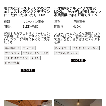
モデルはオーストラリアのカフ
一体感×ホテルライクで贅沢
ェ！コストバランスとデザイン
LDKに、それぞれが楽しめつつ
にこだわったゆったり1LDK
家族団欒できる戸建てリノベ
種別
マンション事例
種別
戸建事例
間取り
1LDK+WIC
間取り
4LDK
実在するカフェをリノベーション
ショールームのような洗練された
で再現しました。デザインにこだ
LDKをはじめ、玄関や水回りを色
わりつつ、予算内に収める工夫も
で遊ぶなど、さまざまなテイスト
たくさ...
を楽...
築25年以上
カフェ風
和テイスト
こだわりインテリア
ナチュラル
こだわりインテリア
こだわりキッチン
こだわりキッチン
タイル
自宅で仕事