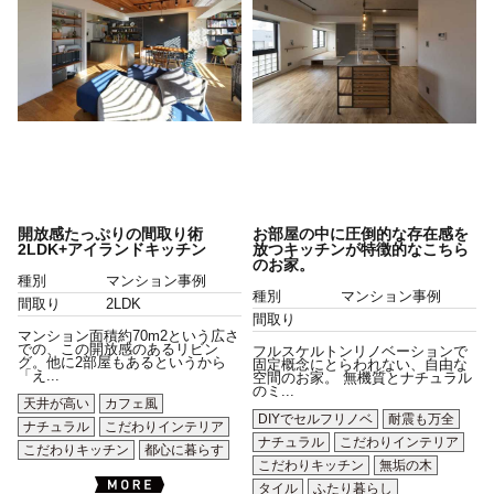
開放感たっぷりの間取り術
お部屋の中に圧倒的な存在感を
2LDK+アイランドキッチン
放つキッチンが特徴的なこちら
のお家。
種別
マンション事例
種別
マンション事例
間取り
2LDK
間取り
マンション面積約70m2という広さ
での、この開放感のあるリビン
フルスケルトンリノベーションで
グ。他に2部屋もあるというから
固定概念にとらわれない、自由な
「え...
空間のお家。 無機質とナチュラル
のミ...
天井が高い
カフェ風
DIYでセルフリノベ
耐震も万全
ナチュラル
こだわりインテリア
ナチュラル
こだわりインテリア
こだわりキッチン
都心に暮らす
こだわりキッチン
無垢の木
タイル
ふたり暮らし