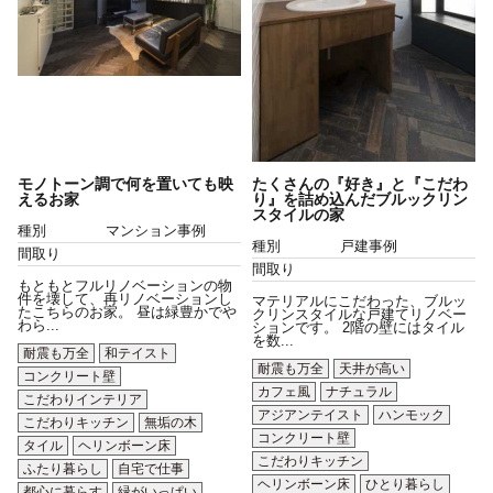
モノトーン調で何を置いても映
たくさんの『好き』と『こだわ
えるお家
り』を詰め込んだブルックリン
スタイルの家
種別
マンション事例
種別
戸建事例
間取り
間取り
もともとフルリノベーションの物
件を壊して、再リノベーションし
マテリアルにこだわった、ブルッ
たこちらのお家。 昼は緑豊かでや
クリンスタイルな戸建てリノベー
わら...
ションです。 2階の壁にはタイル
を数...
耐震も万全
和テイスト
耐震も万全
天井が高い
コンクリート壁
カフェ風
ナチュラル
こだわりインテリア
アジアンテイスト
ハンモック
こだわりキッチン
無垢の木
コンクリート壁
タイル
ヘリンボーン床
こだわりキッチン
ふたり暮らし
自宅で仕事
ヘリンボーン床
ひとり暮らし
都心に暮らす
緑がいっぱい