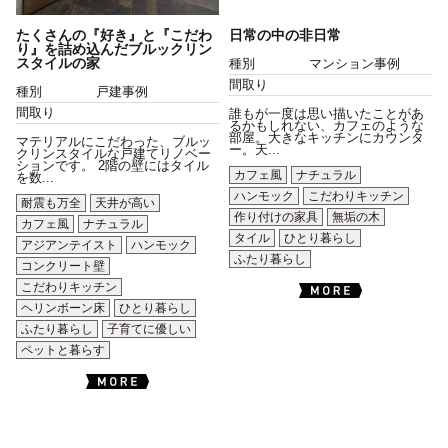
たくさんの『好き』と『こだわ
日常の中の非日常
り』を詰め込んだブルックリン
スタイルの家
種別
マンション事例
間取り
種別
戸建事例
間取り
誰もが一度は思い描いたことがあ
るかもしれない、カフェのような
部屋。大きなキッチンにカウンタ
マテリアルにこだわった、ブルッ
ー。天...
クリンスタイルな戸建てリノベー
ションです。 2階の壁にはタイル
カフェ風
ナチュラル
を数...
ハンモック
こだわりキッチン
耐震も万全
天井が高い
作り付けの家具
無垢の木
カフェ風
ナチュラル
タイル
ひとり暮らし
アジアンテイスト
ハンモック
ふたり暮らし
コンクリート壁
こだわりキッチン
ヘリンボーン床
ひとり暮らし
ふたり暮らし
子育てに優しい
ペットと暮らす