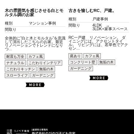
木の雰囲気を感じさせる白とモ
古きを愉しむRC、戸建。
ルタル調のお家
種別
戸建事例
種別
マンション事例
間取り
4LDK →
3LDK+家事スペース
間取り
RC一戸建 リノベーション。 ダ
全体的に”白と木とモルタル”を意識
イニングには、アクセントタイ
して演出したこちらのお家。最近
ル。 リビングには、若草色でアク
リノベーションでトレンドになり
セン...
つ...
庭あり
カフェ風
耐震も万全
カフェ風
コンクリート壁
無垢の木
ナチュラル
こだわりインテリア
ガーデニング
こだわりキッチン
無垢の木
スローライフ
ガーデニング