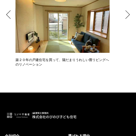
築２０年の戸建住宅を買って、陽だまりうれしい畳リビングへ
中古マン
のリノベーション
会社紹介
選ばれる理由