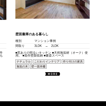
壁面書庫のある暮らし
種別
マンション事例
間取り
3LDK → 2LDK
件
■窓ありの明るいキッチン ■天然無垢材（オーク）使
も
用。 ■造作壁面収納 ■書斎スペース
ナチュラル
こだわりインテリア
作り付けの家具
無垢の木
壁一面本棚