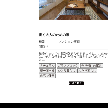
働く大人のための家
種別
マンション事例
間取り
単身住まいでもSOHOでも使えるように。この物
は、そんな使われ方を狙って設計したものです。
と...
ナチュラル
ガラスブロック
作り付けの家具
壁一面本棚
ひとり暮らし
ふたり暮らし
自宅で仕事