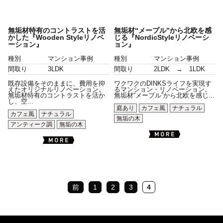
無垢材特有のコントラストを活
無垢材“メープル”から北欧を感
かした『Wooden Styleリノベ
じる『NordicStyleリノベーシ
ーション』
ョン』
種別
マンション事例
種別
マンション事例
間取り
3LDK
間取り
2LDK → 1LDK
既存設備をそのままに、費用を抑
ワクワクのDINKSライフを実現す
えたオリジナルリノベーション。
るマンション・リノベーション。
無垢材特有のコントラストを活か
無垢材“メープル”から北欧を感じ...
し、空...
庭あり
カフェ風
ナチュラル
カフェ風
ナチュラル
無垢の木
アンティーク調
無垢の木
前
1
2
3
4