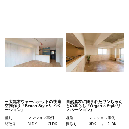
三大銘木ウォールナットの快適
自然素材に囲まれたワンちゃん
空間作り「Beach Styleリノベ
との暮らし『Organic Styleリ
ーション」
ノベーション』
種別
マンション事例
種別
マンション事例
間取り
3LDK → 2LDK
間取り
3DK → 2LDK