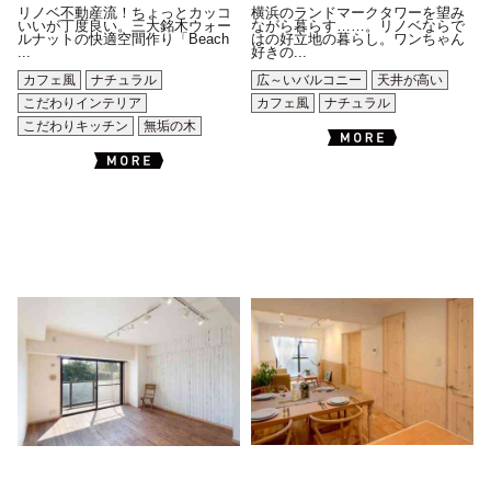
リノベ不動産流！ちょっとカッコ
横浜のランドマークタワーを望み
いいが丁度良い。三大銘木ウォー
ながら暮らす……。リノベならで
ルナットの快適空間作り「Beach
はの好立地の暮らし。ワンちゃん
...
好きの...
カフェ風
ナチュラル
広～いバルコニー
天井が高い
こだわりインテリア
カフェ風
ナチュラル
こだわりキッチン
無垢の木