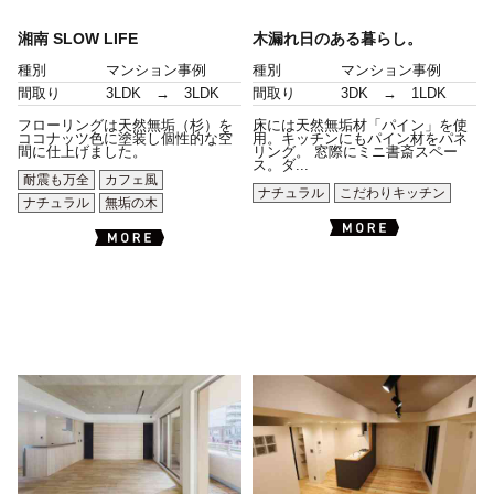
湘南 SLOW LIFE
木漏れ日のある暮らし。
種別
マンション事例
種別
マンション事例
間取り
3LDK → 3LDK
間取り
3DK → 1LDK
フローリングは天然無垢（杉）を
床には天然無垢材「パイン」を使
ココナッツ色に塗装し個性的な空
用。キッチンにもパイン材をパネ
間に仕上げました。
リング。 窓際にミニ書斎スペー
ス。ダ...
耐震も万全
カフェ風
ナチュラル
こだわりキッチン
ナチュラル
無垢の木