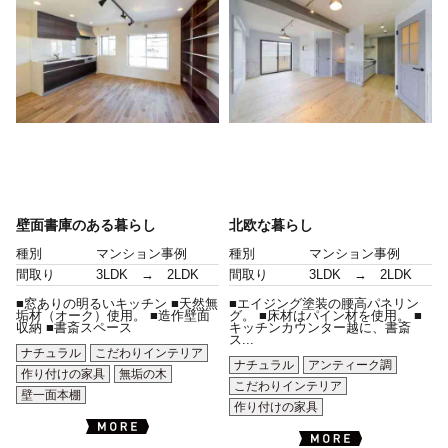
壁面書庫のある暮らし
北欧な暮らし
種別
マンション事例
種別
マンション事例
間取り
3LDK → 2LDK
間取り
3LDK → 2LDK
■窓ありの明るいキッチン ■天然無
■エイジング塗装の腰高パネリン
垢材（オーク）使用。 ■造作壁面
グ。 ■床材はパイン材を使用。 ■
収納 ■書斎スペース
キッチンカウンター越に、書斎
ス...
ナチュラル
こだわりインテリア
ナチュラル
アンティーク調
作り付けの家具
無垢の木
こだわりインテリア
壁一面本棚
作り付けの家具