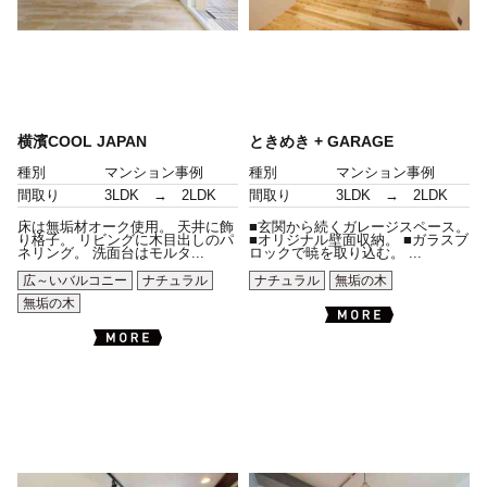
横濱COOL JAPAN
ときめき + GARAGE
種別
マンション事例
種別
マンション事例
間取り
3LDK → 2LDK
間取り
3LDK → 2LDK
床は無垢材オーク使用。 天井に飾
■玄関から続くガレージスペース。
り格子。 リビングに木目出しのパ
■オリジナル壁面収納。 ■ガラスブ
ネリング。 洗面台はモルタ...
ロックで暁を取り込む。 ...
広～いバルコニー
ナチュラル
ナチュラル
無垢の木
無垢の木